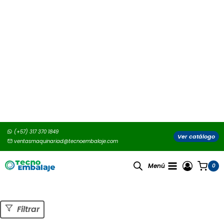
Saltar
(+57) 317 370 1849
al
Ver catálogo
ventasmaquinariad@tecnoembalaje.com
contenido
Menú
0
Tienda
Filtrar