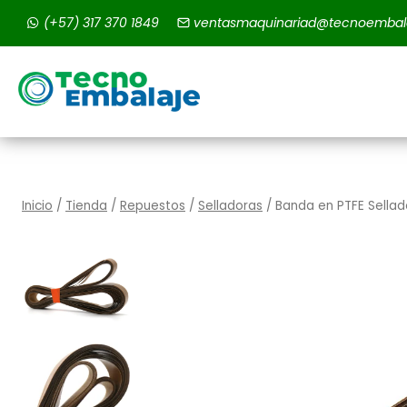
Saltar
(+57) 317 370 1849
ventasmaquinariad@tecnoembal
al
contenido
Inicio
/
Tienda
/
Repuestos
/
Selladoras
/
Banda en PTFE Sellad