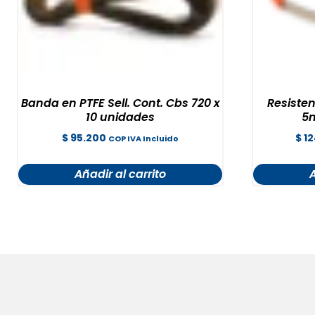
Banda en PTFE Sell. Cont. Cbs 720 x
Resisten
10 unidades
5m
$
95.200
$
12
COP IVA Incluido
Añadir al carrito
A