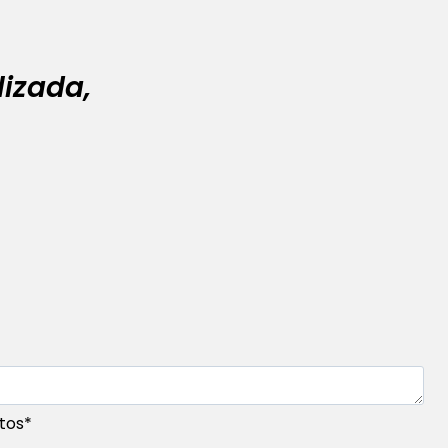
izada,
tos
*