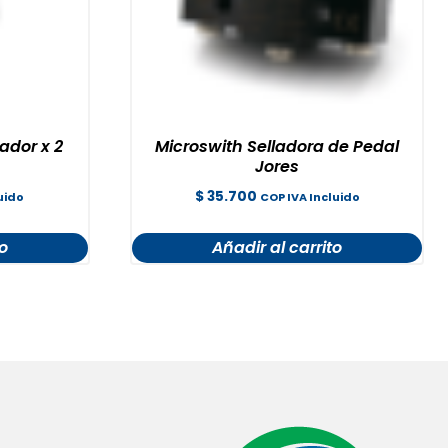
ador x 2
Microswith Selladora de Pedal
Jores
$
35.700
uido
COP IVA Incluido
to
Añadir al carrito