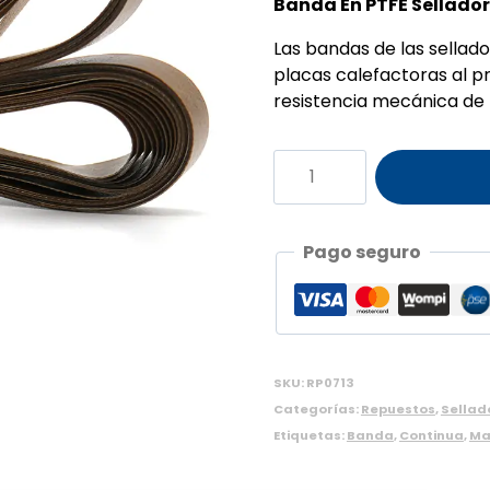
Banda En PTFE Sellador
Las bandas de las sellado
placas calefactoras al pr
resistencia mecánica de 
Banda
en
PTFE
Selladora
Pago seguro
Cbs
620
x
10
unidades
SKU:
RP0713
cantidad
Categorías:
Repuestos
,
Sellad
Etiquetas:
Banda
,
Continua
,
Ma