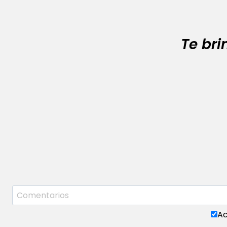
Te br
Ac