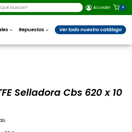
ueda
Acceder
0
uctos
ales
Repuestos
Ver todo nuestro catálogo
FE Selladora Cbs 620 x 10
ido