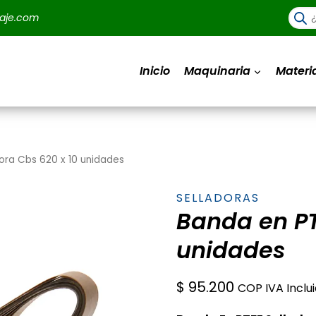
Búsq
aje.com
de
prod
Inicio
Maquinaria
Materi
ora Cbs 620 x 10 unidades
SELLADORAS
Banda en PT
unidades
$
95.200
COP IVA Inclu