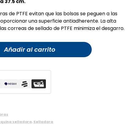
a 37.5 cm.
ras de PTFE evitan que las bolsas se peguen a las
oporcionar una superficie antiadherente. La alta
las correas de sellado de PTFE minimiza el desgarro.
Añadir al carrito
oras
quina selladora
,
Selladora