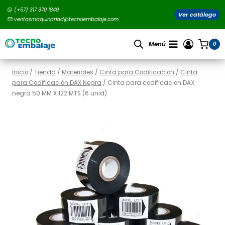
Saltar
(+57) 317 370 1849
al
Ver catálogo
ventasmaquinariad@tecnoembalaje.com
contenido
Menú
0
Inicio
/
Tienda
/
Materiales
/
Cinta para Codificación
/
Cinta
para Codificación DAX Negra
/
Cinta para codificacion DAX
negra 50 MM X 122 MTS (6 unid)