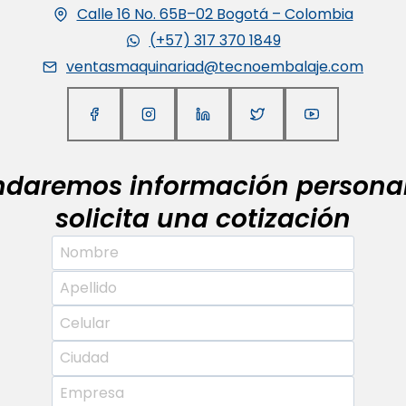
Calle 16 No. 65B–02 Bogotá – Colombia
(+57) 317 370 1849
ventasmaquinariad@tecnoembalaje.com
indaremos información personal
solicita una cotización