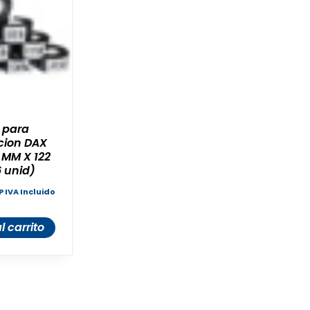
 para
cion DAX
 MM X 122
 unid)
 IVA Incluido
l carrito