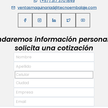
(+57) 317 370 1849
ventasmaquinariad@tecnoembalaje.com
indaremos información personal
solicita una cotización