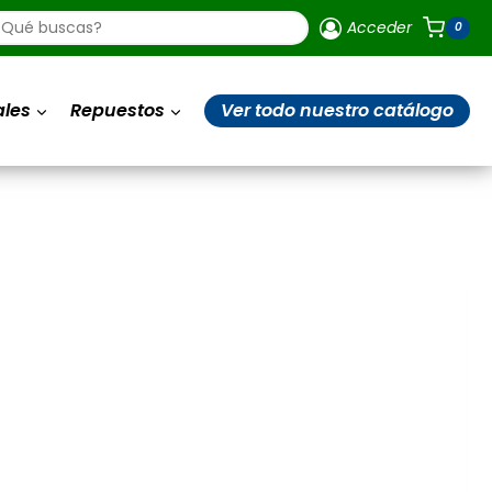
ueda
Acceder
0
uctos
ales
Repuestos
Ver todo nuestro catálogo