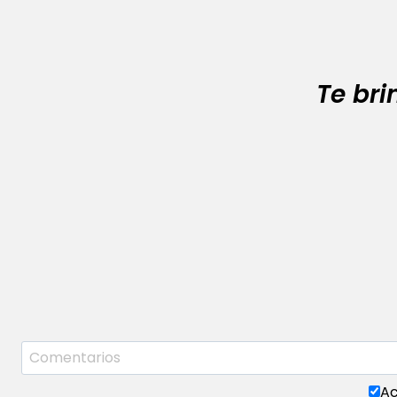
Te br
Ac