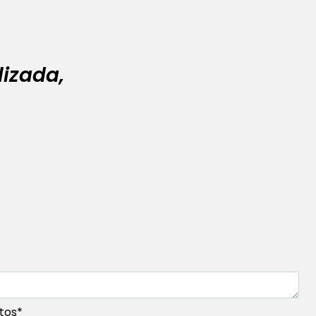
izada,
tos
*