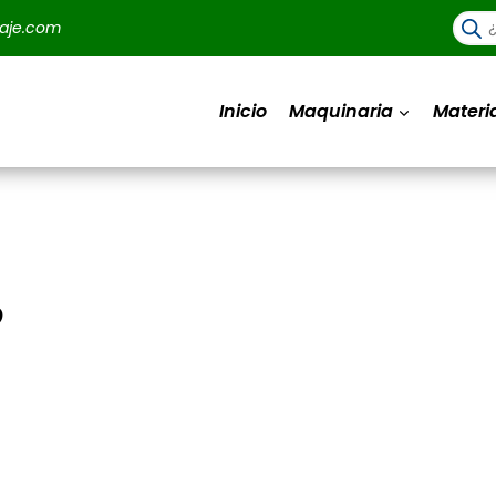
Búsq
aje.com
de
prod
Inicio
Maquinaria
Materi
o