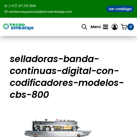
Saltar
(+57) 317 370 1849
al
Ver catálogo
ventasmaquinariad@tecnoembalaje.com
contenido
Menú
0
selladoras-banda-
continuas-digital-con-
codificadores-modelos-
cbs-800