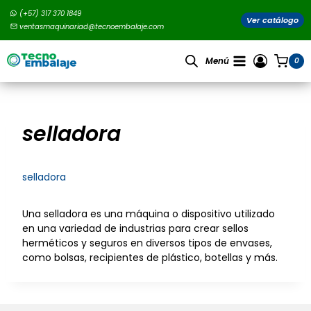
Saltar
(+57) 317 370 1849
al
Ver catálogo
ventasmaquinariad@tecnoembalaje.com
contenido
Menú
0
selladora
selladora
Una selladora es una máquina o dispositivo utilizado
en una variedad de industrias para crear sellos
herméticos y seguros en diversos tipos de envases,
como bolsas, recipientes de plástico, botellas y más.