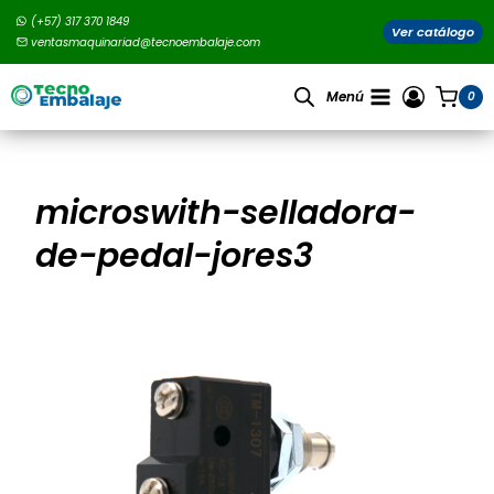
Saltar
(+57) 317 370 1849
al
Ver catálogo
ventasmaquinariad@tecnoembalaje.com
contenido
Menú
0
microswith-selladora-
de-pedal-jores3