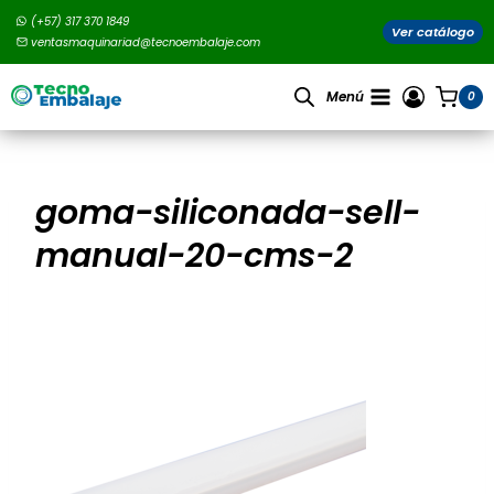
Saltar
(+57) 317 370 1849
al
Ver catálogo
ventasmaquinariad@tecnoembalaje.com
contenido
Menú
0
goma-siliconada-sell-
manual-20-cms-2