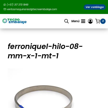
Saltar
(+57) 317 370 1849
al
Ver catálogo
ventasmaquinariad@tecnoembalaje.com
contenido
Menú
0
ferroniquel-hilo-08-
mm-x-1-mt-1