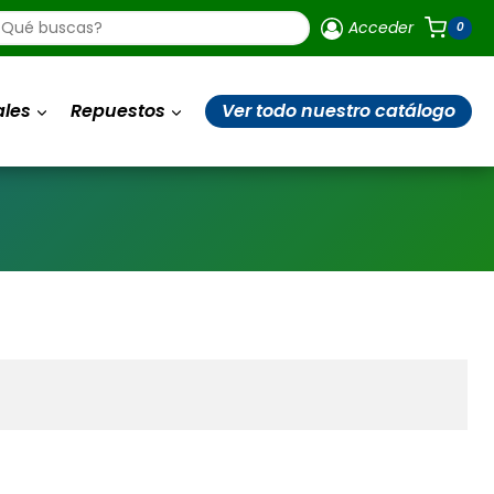
ueda
Acceder
0
uctos
ales
Repuestos
Ver todo nuestro catálogo