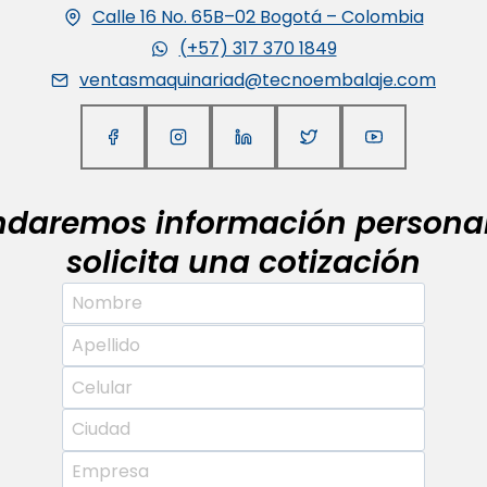
Calle 16 No. 65B–02 Bogotá – Colombia
(+57) 317 370 1849
ventasmaquinariad@tecnoembalaje.com
indaremos información personal
solicita una cotización