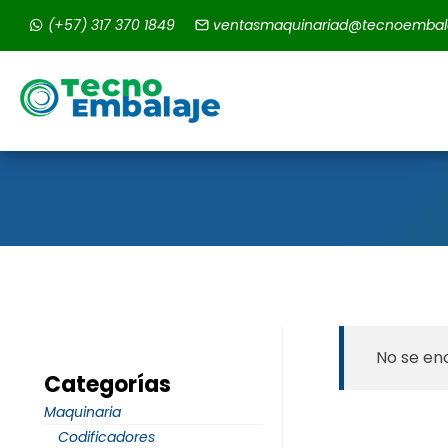
Saltar
(+57) 317 370 1849
ventasmaquinariad@tecnoembal
al
contenido
No se en
Categorías
Maquinaria
Codificadores