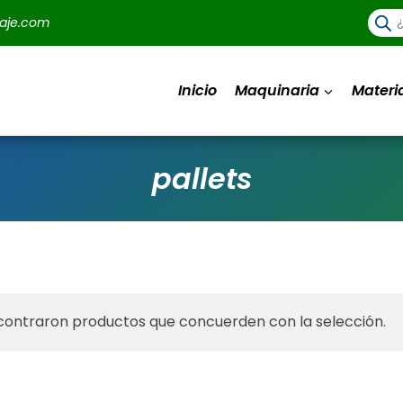
Búsq
aje.com
de
prod
Inicio
Maquinaria
Materi
pallets
contraron productos que concuerden con la selección.