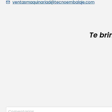
ventasmaquinariad@tecnoembalaje.com
Te br