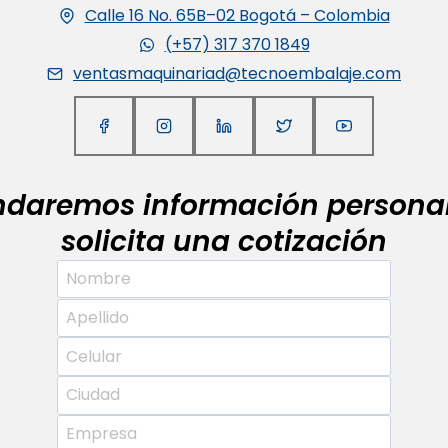
Calle 16 No. 65B–02 Bogotá – Colombia
(+57) 317 370 1849
ventasmaquinariad@tecnoembalaje.com
indaremos información personal
solicita una cotización