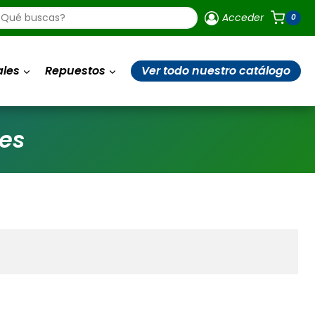
ueda
Acceder
0
uctos
ales
Repuestos
Ver todo nuestro catálogo
es