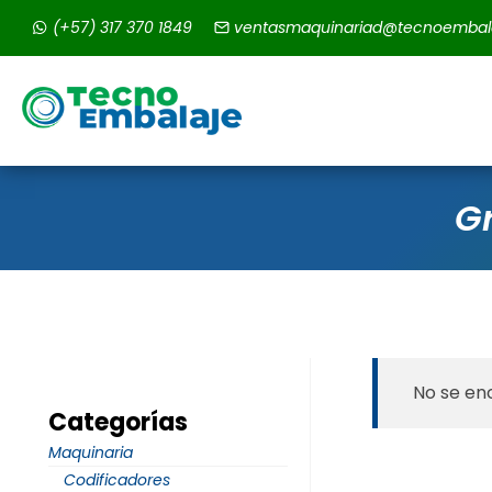
Saltar
(+57) 317 370 1849
ventasmaquinariad@tecnoembal
al
contenido
G
No se en
Categorías
Maquinaria
Codificadores