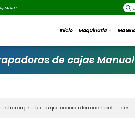
Búsq
aje.com
de
prod
Inicio
Maquinaria
Materi
rapadoras de cajas Manual
contraron productos que concuerden con la selección.