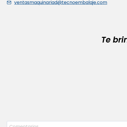
ventasmaquinariad@tecnoembalaje.com
Te br