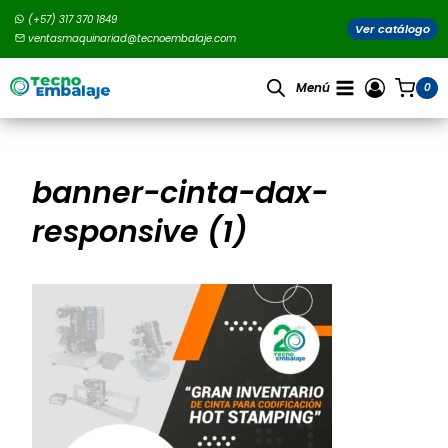
Saltar
(+57) 317 370 1849
al
Ver catálogo
ventasmaquinariad@tecnoembalaje.com
contenido
Menú
0
banner-cinta-dax-
responsive (1)